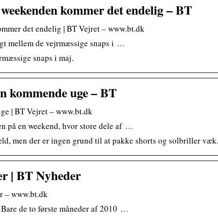
 weekenden kommer det endelig – BT
mer det endelig | BT Vejret – www.bt.dk
ngt mellem de vejrmæssige snaps i …
jrmæssige snaps i maj.
den kommende uge – BT
ge | BT Vejret – www.bt.dk
n på en weekend, hvor store dele af …
d, men der er ingen grund til at pakke shorts og solbriller væk
er | BT Nyheder
er – www.bt.dk
. Bare de to første måneder af 2010 …