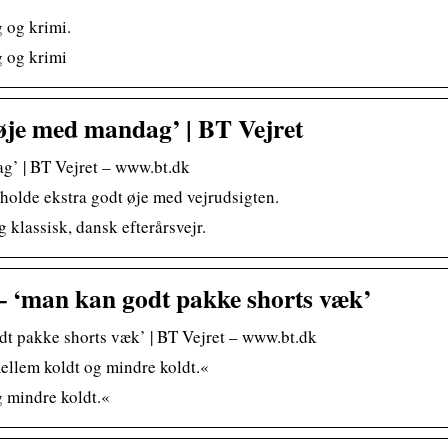
g og krimi.
g og krimi
øje med mandag’ | BT Vejret
’ | BT Vejret – www.bt.dk
olde ekstra godt øje med vejrudsigten.
lassisk, dansk efterårsvejr.
 – ‘man kan godt pakke shorts væk’
dt pakke shorts væk’ | BT Vejret – www.bt.dk
mellem koldt og mindre koldt.«
g mindre koldt.«