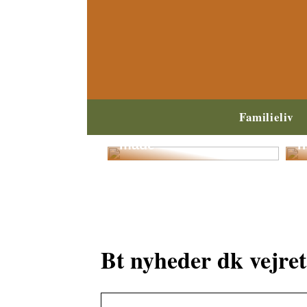
Spar penge, når der
S
Familieliv
skal købes nyt
a
børnetøj på denne
s
måde
h
Bt nyheder dk vejret