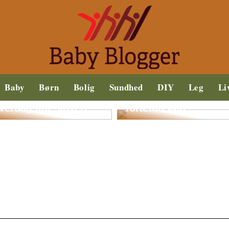
okker behøver ikke
Baby
Børn
Bolig
Sundhed
DIY
Leg
Li
t være kedelige: Find
okker der gør din
Hvorfor overveje
verdag lidt sjovere
forældrekøb?