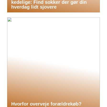
kedelige: Find sokker der gør din
hverdag lidt sjovere
Hvorfor overveje forældrekøb?