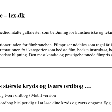
e – lex.dk
medieomtalte gallafester som belønning for kunstneriske og tekn
itutioner inden for filmbranchen. Filmpriser uddeles som regel år
æstationer, fx i kategorier som bedste film, bedste instruktør, 
r bedste klipning. Den mest kendte og prestigebetonede filmpr
største kryds og tværs ordbog …
og tværs ordbog / Mobil version
dbog hjælper dig til at løse dine kryds og tværs opgaver. Søg f