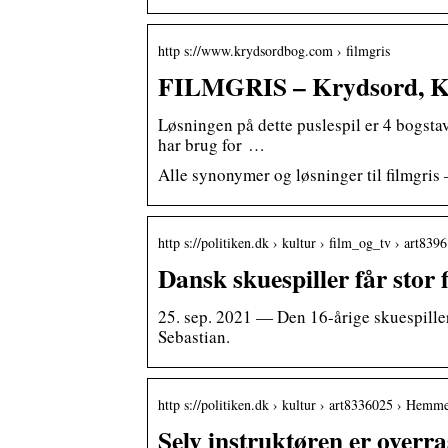
http s://www.krydsordbog.com › filmgris
FILMGRIS – Krydsord, Kr
Løsningen på dette puslespil er 4 bogsta
har brug for …
Alle synonymer og løsninger til filmgris
http s://politiken.dk › kultur › film_og_tv › art839
Dansk skuespiller får stor
25. sep. 2021 — Den 16-årige skuespiller
Sebastian.
http s://politiken.dk › kultur › art8336025 › Hem
Selv instruktøren er over