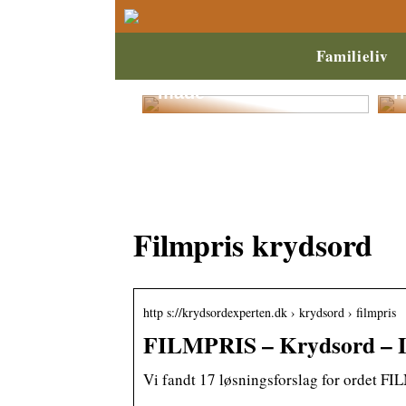
Spar penge, når der
S
Familieliv
skal købes nyt
a
børnetøj på denne
s
måde
h
Filmpris krydsord
http s://krydsordexperten.dk › krydsord › filmpris
FILMPRIS – Krydsord – L
Vi fandt 17 løsningsforslag for ordet FI