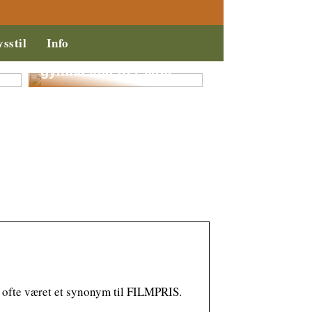
vsstil
Info
Hvad med et ophold
til barnet på en
gymnastikefterskole?
l ofte været et synonym til FILMPRIS.