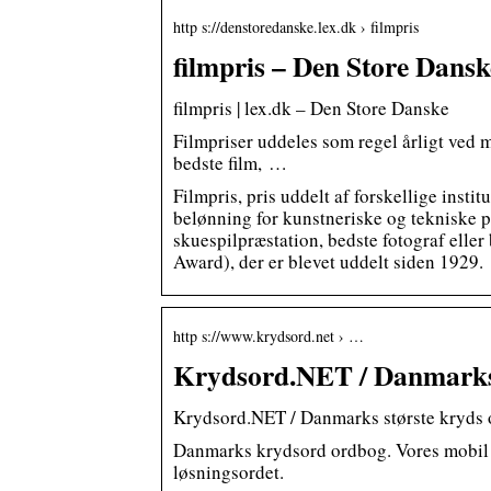
http s://denstoredanske.lex.dk › filmpris
filmpris – Den Store Dansk
filmpris | lex.dk – Den Store Danske
Filmpriser uddeles som regel årligt ved 
bedste film, …
Filmpris, pris uddelt af forskellige inst
belønning for kunstneriske og tekniske pr
skuespilpræstation, bedste fotograf elle
Award), der er blevet uddelt siden 1929.
http s://www.krydsord.net › …
Krydsord.NET / Danmarks 
Krydsord.NET / Danmarks største kryds 
Danmarks krydsord ordbog. Vores mobil or
løsningsordet.