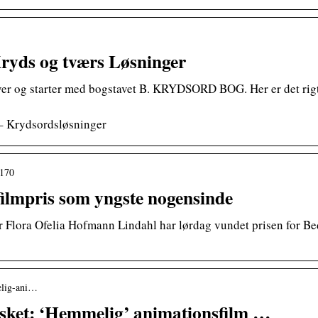
yds og tværs Løsninger
ver og starter med bogstavet B. KRYDSORD BOG. Her er det rigti
 – Krydsordsløsninger
6170
 filmpris som yngste nogensinde
 Flora Ofelia Hofmann Lindahl har lørdag vundet prisen for Be
melig-ani…
rasket: ‘Hemmelig’ animationsfilm …