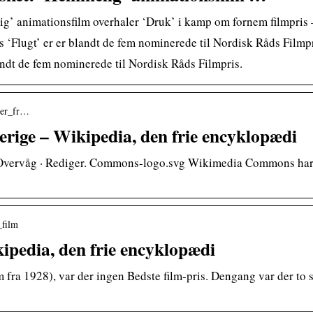
ig’ animationsfilm overhaler ‘Druk’ i kamp om fornem filmpris 
‘Flugt’ er er blandt de fem nominerede til Nordisk Råds Filmpr
ndt de fem nominerede til Nordisk Råds Filmpris.
iser_fr…
erige – Wikipedia, den frie encyklopædi
 Overvåg · Rediger. Commons-logo.svg Wikimedia Commons har fler
_film
kipedia, den frie encyklopædi
lm fra 1928), var der ingen Bedste film-pris. Dengang var der to 