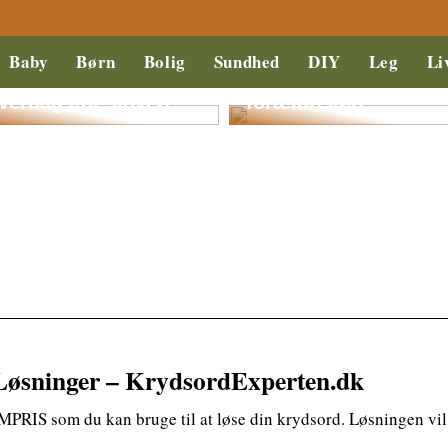
okker behøver ikke
Baby
Børn
Bolig
Sundhed
DIY
Leg
Li
t være kedelige: Find
okker der gør din
Hvorfor overveje
verdag lidt sjovere
forældrekøb?
øsninger – KrydsordExperten.dk
LMPRIS som du kan bruge til at løse din krydsord. Løsningen vi