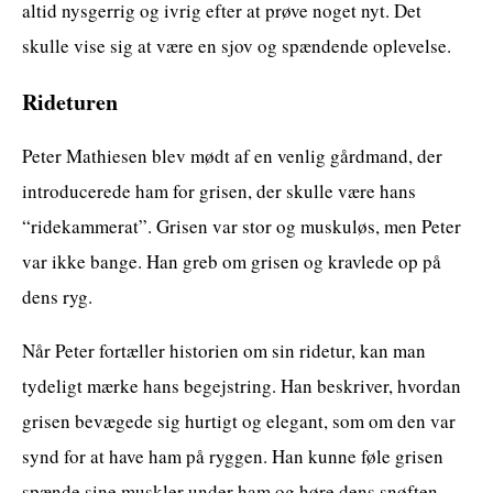
altid nysgerrig og ivrig efter at prøve noget nyt. Det
skulle vise sig at være en sjov og spændende oplevelse.
Rideturen
Peter Mathiesen blev mødt af en venlig gårdmand, der
introducerede ham for grisen, der skulle være hans
“ridekammerat”. Grisen var stor og muskuløs, men Peter
var ikke bange. Han greb om grisen og kravlede op på
dens ryg.
Når Peter fortæller historien om sin ridetur, kan man
tydeligt mærke hans begejstring. Han beskriver, hvordan
grisen bevægede sig hurtigt og elegant, som om den var
synd for at have ham på ryggen. Han kunne føle grisen
spænde sine muskler under ham og høre dens snøften.