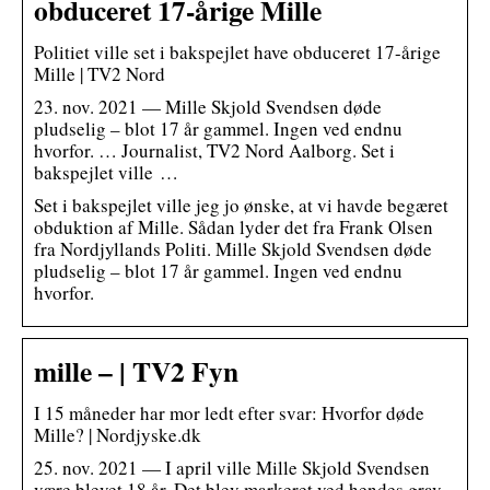
obduceret 17-årige Mille
Politiet ville set i bakspejlet have obduceret 17-årige
Mille | TV2 Nord
23. nov. 2021 — Mille Skjold Svendsen døde
pludselig – blot 17 år gammel. Ingen ved endnu
hvorfor. … Journalist, TV2 Nord Aalborg. Set i
bakspejlet ville …
Set i bakspejlet ville jeg jo ønske, at vi havde begæret
obduktion af Mille. Sådan lyder det fra Frank Olsen
fra Nordjyllands Politi. Mille Skjold Svendsen døde
pludselig – blot 17 år gammel. Ingen ved endnu
hvorfor.
mille – | TV2 Fyn
I 15 måneder har mor ledt efter svar: Hvorfor døde
Mille? | Nordjyske.dk
25. nov. 2021 — I april ville Mille Skjold Svendsen
være blevet 18 år. Det blev markeret ved hendes grav