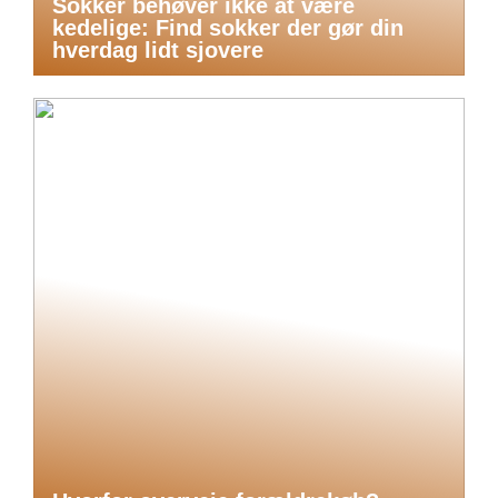
Sokker behøver ikke at være
kedelige: Find sokker der gør din
hverdag lidt sjovere